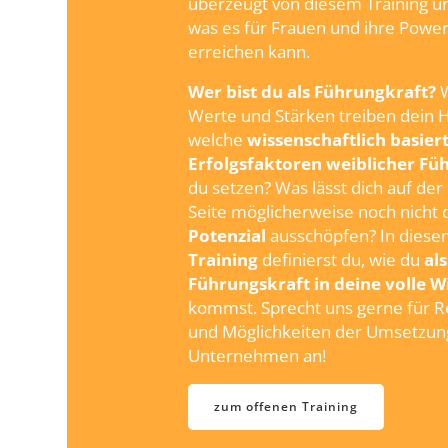
überzeugt von diesem Training u
was es für Frauen und ihre Power
erreichen kann.
Wer bist du als Führungkraft?
W
Werte und Stärken treiben dein 
welche
wissenschaftlich basier
Erfolgsfaktoren weiblicher Fü
du setzen? Was lässt dich auf de
Seite möglicherweise noch nicht 
Potenzial
ausschöpfen? In dies
Training
definierst du, wie du
als
Führungskraft in deine volle 
kommst. Sprecht uns gerne für 
und Möglichkeiten der Umsetzun
Unternehmen an!
zum offenen Training