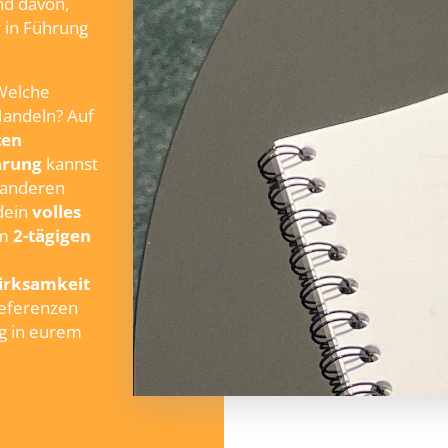
nd davon,
 in Führung
elche
Handeln? Auf
ten
hrung
kannst
r anderen
dein
volles
em
2-tägigen
Wirksamkeit
Referenzen
g in eurem