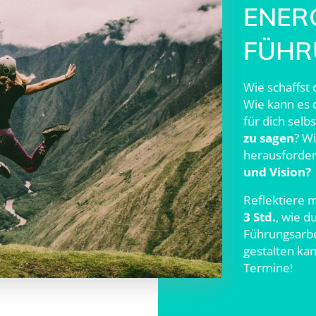
ENERG
FÜHR
Wie schaffst 
Wie kann es d
für dich selb
zu sagen
? Wi
herausforder
und Vision?
Reflektiere m
3 Std.
, wie d
Führungsarbe
gestalten kan
Termine!