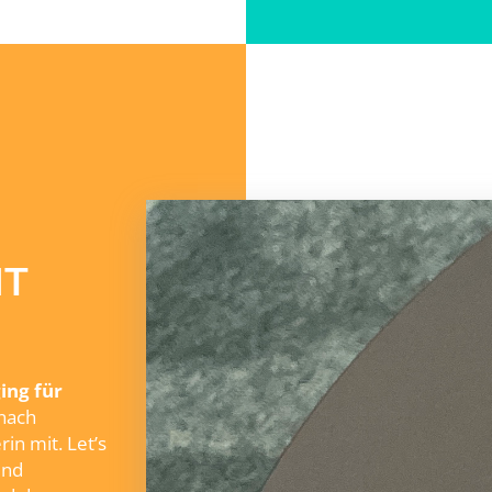
NT
ing für
 nach
in mit. Let’s
ind